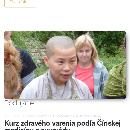
Čítať ďalej...
Podujatie
7. 2. 2017
Katarína Miesler
Vzdelávanie a osobný rozvoj
Kurz zdravého varenia podľa Čínskej
medicíny a ayurvédy