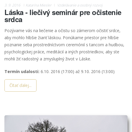
3. 9. 2016
Katarína Miesler
Vzdelávanie a osobný rozvoj
Láska - liečivý seminár pre očistenie
srdca
Pozývame vás na liečenie a očistu so zámerom
očistiť srdce,
aby mohlo hlbšie žiariť láskou. Ponúkame priestor pre hlbšie
poznanie seba prostredníctvom ceremónií s tancom a hudbou,
psychologickej práce, meditácií a iných prostriedkov, aby ste
mohli žiť radostný a zmysluplný život v Láske.
Termín udalosti:
6.10. 2016 (17:00)
až
9.10. 2016 (13:00)
Čítať ďalej...