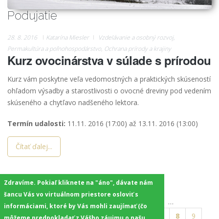
Podujatie
28. 8. 2016
Katarína Miesler
Vzdelávanie a osobný rozvoj
,
Permakultúra a poľnohospodárstvo
,
Ochrana prírody a krajiny
Kurz ovocinárstva v súlade s prírodou
Kurz vám poskytne veľa vedomostných a praktických skúseností
ohľadom výsadby a starostlivosti o ovocné dreviny pod vedením
skúseného a chytľavo nadšeného lektora.
Termín udalosti:
11.11. 2016 (17:00)
až
13.11. 2016 (13:00)
Čítať ďalej...
Zdravíme. Pokiaľ kliknete na "áno", dávate nám
šancu Vás vo virtuálnom priestore osloviť s
Stránky
…
« prvá
‹ predchádzajúca
4
5
informáciami, ktoré by Vás mohli zaujímať (čo
6
7
8
9
môžeme predpokladať z Vášho záujmu o našu