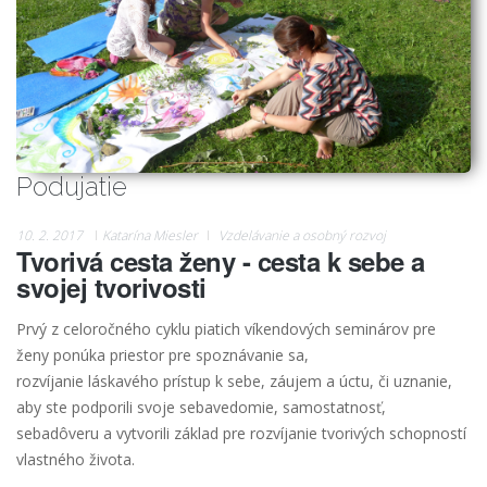
Podujatie
10. 2. 2017
Katarína Miesler
Vzdelávanie a osobný rozvoj
Tvorivá cesta ženy - cesta k sebe a
svojej tvorivosti
Prvý z celoročného cyklu piatich víkendových seminárov pre
ženy ponúka priestor pre spoznávanie sa,
rozvíjanie láskavého prístup k sebe, záujem a úctu, či uznanie,
aby ste podporili svoje sebavedomie, samostatnosť,
sebadôveru a vytvorili základ pre rozvíjanie tvorivých schopností
vlastného života.