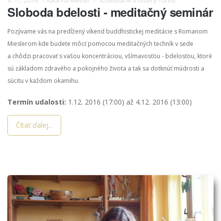
8. 11. 2016
Katarína Miesler
Vzdelávanie a osobný rozvoj
Sloboda bdelosti - meditačný seminár
Pozývame vás na predĺžený víkend buddhistickej meditácie s Romanom
Mieslerom kde budete môcť pomocou meditačných techník v sede
a chôdzi pracovať s vašou koncentráciou, všímavosťou - bdelosťou, ktoré
sú základom zdravého a pokojného života a tak sa dotknúť múdrosti a
súcitu v každom okamihu.
Termín udalosti:
1.12. 2016 (17:00)
až
4.12. 2016 (13:00)
Čítať ďalej...