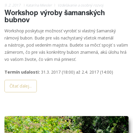
9. 2. 2017
Katarína Miesler
Vzdelávanie a osobný rozvoj
Workshop výroby šamanských
bubnov
Workshop poskytuje možnosť vyrobiť si vlastný šamanský
rámový bubon. Bude pre vás nachystaný všetok materiál
a nástroje, pod vedením majstra. Budete sa môcť spojiť s vašim
zámerom, čo pre vás konkrétny bubon znamená, akú úlohu hrá
vo vašom živote, čo vám má priniesť.
Termín udalosti:
31.3. 2017 (18:00)
až
2.4. 2017 (14:00)
Čítať ďalej...