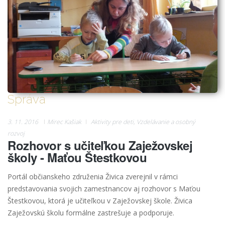
Správa
3. 11. 2016
Mirec Kašiak
Aktivity pre deti
,
Vzdelávanie a osobný
rozvoj
Rozhovor s učiteľkou Zaježovskej
školy - Maťou Štestkovou
Portál občianskeho združenia Živica zverejnil v rámci
predstavovania svojich zamestnancov aj rozhovor s Maťou
Štestkovou, ktorá je učiteľkou v Zaježovskej škole. Živica
Zaježovskú školu formálne zastrešuje a podporuje.