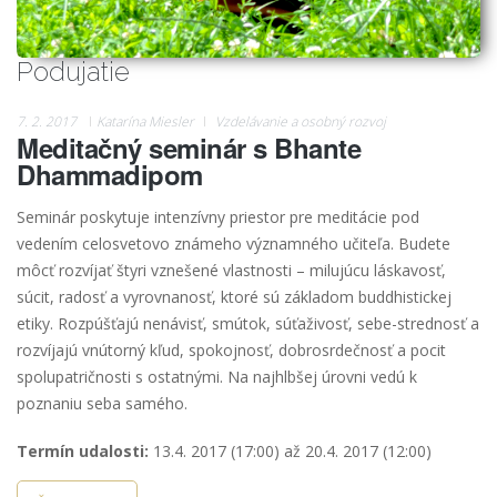
Podujatie
7. 2. 2017
Katarína Miesler
Vzdelávanie a osobný rozvoj
Meditačný seminár s Bhante
Dhammadipom
Seminár poskytuje intenzívny priestor pre meditácie pod
vedením celosvetovo známeho významného učiteľa. Budete
môcť rozvíjať štyri vznešené vlastnosti – milujúcu láskavosť,
súcit, radosť a vyrovnanosť, ktoré sú základom buddhistickej
etiky. Rozpúšťajú nenávisť, smútok, súťaživosť, sebe-strednosť a
rozvíjajú vnútorný kľud, spokojnosť, dobrosrdečnosť a pocit
spolupatričnosti s ostatnými. Na najhlbšej úrovni vedú k
poznaniu seba samého.
Termín udalosti:
13.4. 2017 (17:00)
až
20.4. 2017 (12:00)