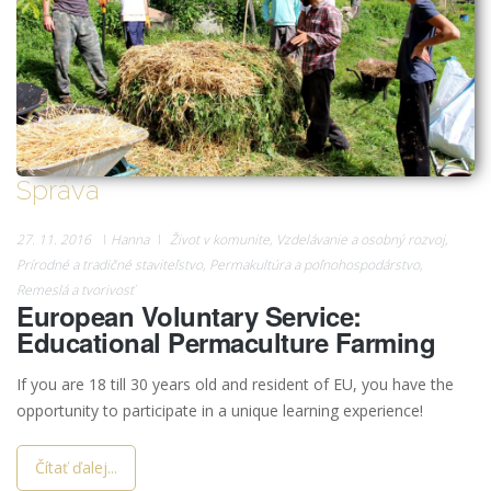
Správa
27. 11. 2016
Hanna
Život v komunite
,
Vzdelávanie a osobný rozvoj
,
Prírodné a tradičné staviteľstvo
,
Permakultúra a poľnohospodárstvo
,
Remeslá a tvorivosť
European Voluntary Service:
Educational Permaculture Farming
If you are 18 till 30 years old and resident of EU, you have the
opportunity to participate in a unique learning experience!
Čítať ďalej...