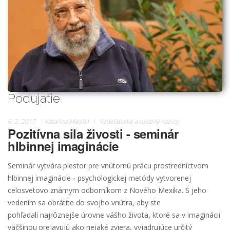
Podujatie
6. 2. 2017
Katarína Miesler
Vzdelávanie a osobný rozvoj
Pozitívna sila živosti - seminár
hlbinnej imaginácie
Seminár vytvára piestor pre vnútornú prácu prostredníctvom
hlbinnej imaginácie - psychologickej metódy vytvorenej
celosvetovo známym odborníkom z Nového Mexika. S jeho
vedením sa obrátite do svojho vnútra, aby ste
pohľadali najrôznejše úrovne vášho života, ktoré sa v imaginácii
väčšinou prejavujú ako nejaké zviera, vyjadrujúce určitý