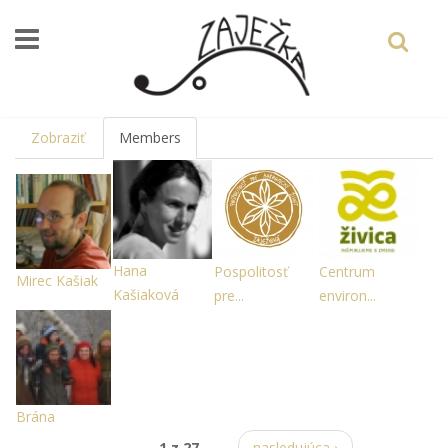
Skočiť na hlavný obsah
Zobraziť
Members
(aktívna
karta)
Hana
Pospolitosť
Centrum
Mirec Kašiak
Kašiaková
pre...
environ...
Brána
1 z 27
nasledujúca ›