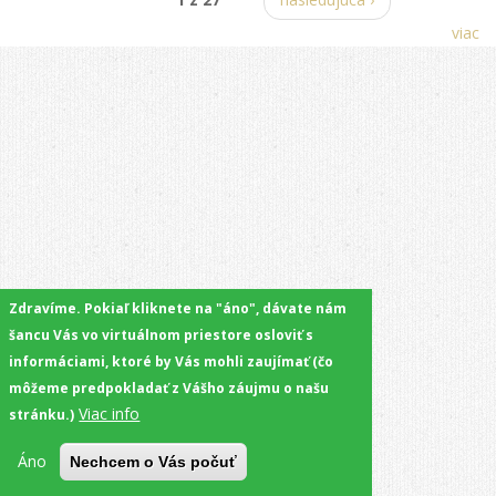
viac
Zdravíme. Pokiaľ kliknete na "áno", dávate nám
šancu Vás vo virtuálnom priestore osloviť s
informáciami, ktoré by Vás mohli zaujímať (čo
môžeme predpokladať z Vášho záujmu o našu
Viac info
stránku.)
Áno
Nechcem o Vás počuť