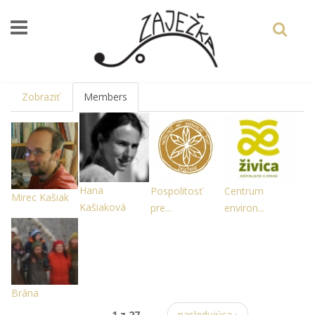
Skočiť na hlavný obsah
Zobraziť
Members
(aktívna
karta)
Hana
Pospolitosť
Centrum
Mirec Kašiak
Kašiaková
pre...
environ...
Brána
1 z 27
nasledujúca ›