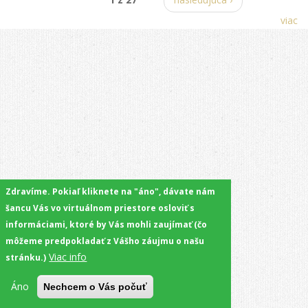
viac
Zdravíme. Pokiaľ kliknete na "áno", dávate nám
šancu Vás vo virtuálnom priestore osloviť s
informáciami, ktoré by Vás mohli zaujímať (čo
môžeme predpokladať z Vášho záujmu o našu
Viac info
stránku.)
Áno
Nechcem o Vás počuť