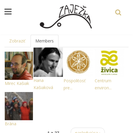
Skočiť na hlavný obsah
Zobraziť
Members
(aktívna
karta)
Hana
Pospolitosť
Centrum
Mirec Kašiak
Kašiaková
pre...
environ...
Brána
1 z 27
nasledujúca ›