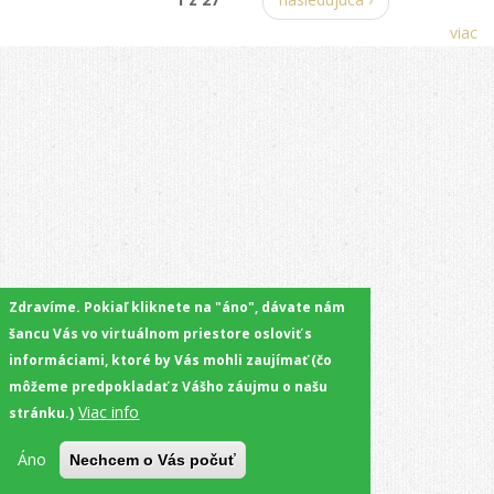
viac
Zdravíme. Pokiaľ kliknete na "áno", dávate nám
šancu Vás vo virtuálnom priestore osloviť s
informáciami, ktoré by Vás mohli zaujímať (čo
môžeme predpokladať z Vášho záujmu o našu
Viac info
stránku.)
Áno
Nechcem o Vás počuť