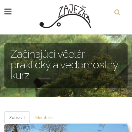
Skočiť na hlavný obsah
Začínajúci včelár -
praktický a vedomostný
kurz
Zobraziť
(aktívna
Members
karta)