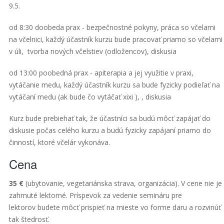
9.5.
od 8:30 doobeda prax - bezpečnostné pokyny, práca so včelami
na včelnici, každý účastník kurzu bude pracovať priamo so včelami
v úli, tvorba nových včelstiev (odložencov), diskusia
od 13:00 poobedná prax - apiterapia a jej využitie v praxi,
vytáčanie medu, každý účastník kurzu sa bude fyzicky podieľať na
vytáčaní medu (ak bude čo vytáčať xixi ), , diskusia
Kurz bude prebiehať tak, že účastníci sa budú môcť zapájať do
diskusie počas celého kurzu a budú fyzicky zapájaní priamo do
činností, ktoré včelár vykonáva.
Cena
35 €
(ubytovanie, vegetariánska strava, organizácia). V cene nie je
zahrnuté lektorné. Príspevok za vedenie semináru pre
lektorov budete môcť prispieť na mieste vo forme daru a rozvinúť
tak štedrosť.