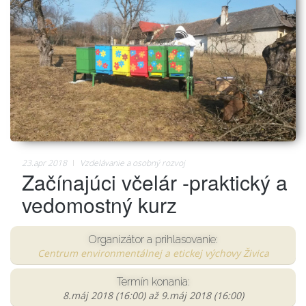
23.apr 2018
Vzdelávanie a osobný rozvoj
Začínajúci včelár -praktický a
vedomostný kurz
Organizátor a prihlasovanie:
Centrum environmentálnej a etickej výchovy Živica
Termín konania:
8.máj 2018 (16:00)
až
9.máj 2018 (16:00)