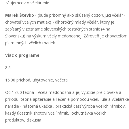
záujemcov o včelárenie.
Marek Števko
- (bude prítomný ako skúsený dozorujúci včelár -
chovateľ včelých matiek) - dlhoročný mladý včelár, ktorý je
zapísaný v zozname slovenských testačných staníc (4 na
Slovensku) na výskum včely medonosnej. Zároveň je chovateľom
plemenných včelích matiek.
Viac o programe
8.5.
16.00 príchod, ubytovanie, večera
Od 17:00 teória - Včela medonosná a jej využitie pre človeka a
prírodu, teória apiterapie a liečenie pomocou včiel, úle a včelárske
náradie - názorná ukážka , praktická časť výroba včelích rámikov,
každý účastník zhotoví včelí rámik, ochutnávka včelích
produktov, diskusia