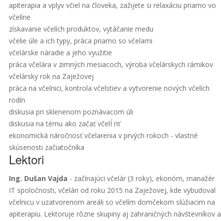
apiterapia a vplyv včiel na človeka, zažijete si relaxáciu priamo vo
včelíne
získavanie včelích produktov, vytáčanie medu
včelie úle a ich typy, práca priamo so včelami
včelárske náradie a jeho využitie
práca včelára v zimných mesiacoch, výroba včelárskych rámikov
včelársky rok na Zaježovej
práca na včelnici, kontrola včelstiev a vytvorenie nových včelích
rodín
diskusia pri sklenenom poznávacom úli
diskusia na tému ako začať včelÍ riť
ekonomická náročnosť včelarenia v prvých rokoch - vlastné
skúsenosti začiatočníka
Lektori
Ing. Dušan Vajda
- začínajúci včelár (3 roky), ekonóm, manažér
IT spoločnosti, včelári od roku 2015 na Zaježovej, kde vybudoval
včelnicu v uzatvorenom areáli so včelím domčekom slúžiacim na
apiterapiu. Lektoruje rôzne skupiny aj zahraničných návštevníkov a