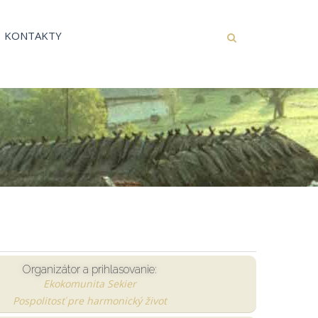
KONTAKTY
Organizátor a prihlasovanie:
Ekokomunita Sekier
Pospolitosť pre harmonický život