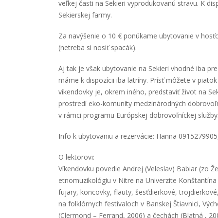
veľkej časti na Sekieri vyprodukovanú stravu. K di
Sekierskej farmy.
Za navýšenie o 10 € ponúkame ubytovanie v hosťo
(netreba si nosiť spacák).
Aj tak je však ubytovanie na Sekieri vhodné iba pr
máme k dispozícii iba latríny. Prísť môžete v piato
víkendovky je, okrem iného, predstaviť život na S
prostredí eko-komunity medzinárodných dobrovoľní
v rámci programu Európskej dobrovoľníckej služby
Info k ubytovaniu a rezervácie: Hanna 0915279905,
O lektorovi:
Víkendovku povedie Andrej (Veleslav) Babiar (zo Že
etnomuzikológiu v Nitre na Univerzite Konštantína
fujary, koncovky, flauty, šesťdierkové, trojdierkov
na folklórnych festivaloch v Banskej Štiavnici, Výc
(Clermond – Ferrand, 2006) a čechách (Blatná , 20