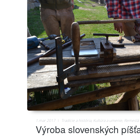
1.mar 2017
Tradície a história
,
Kultúra a umenie
,
Remeslá a
Výroba slovenských píšťa