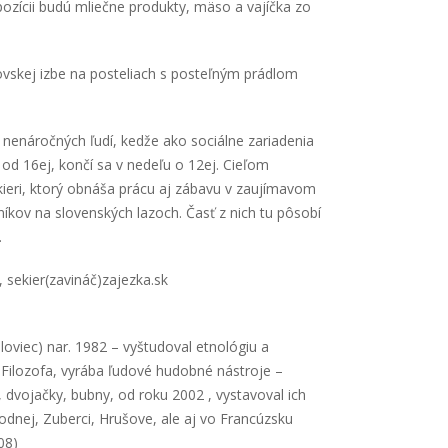
spozícii budú mliečne produkty, mäso a vajíčka zo
vskej izbe na posteliach s posteľným prádlom
e nenáročných ľudí, kedže ako sociálne zariadenia
k od 16ej, končí sa v nedeľu o 12ej. Cieľom
ekieri, ktorý obnáša prácu aj zábavu v zaujímavom
kov na slovenských lazoch. Časť z nich tu pôsobí
.
 sekier(zavináč)zajezka.sk
loviec) nar. 1982 – vyštudoval etnológiu a
 Filozofa, vyrába ľudové hudobné nástroje –
é, dvojačky, bubny, od roku 2002 , vystavoval ich
hodnej, Zuberci, Hrušove, ale aj vo Francúzsku
08)