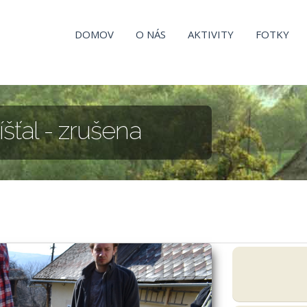
DOMOV
O NÁS
AKTIVITY
FOTKY
šťal - zrušena