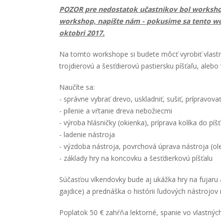
POZOR pre nedostatok učastnikov bol workshop
workshop, napište nám - pokusime sa tento w
oktobri 2017.
Na tomto workshope si budete môcť vyrobiť vlastnú
trojdierovú a šesťdierovú pastiersku píšťaľu, alebo 
Naučíte sa:
- správne vybrať drevo, uskladniť, sušiť, prípravova
- pílenie a vŕtanie dreva nebožiecmi
- výroba hlásničky (okienka), príprava kolíka do píšť
- ladenie nástroja
- výzdoba nástroja, povrchová úprava nástroja (ole
- základy hry na koncovku a šesťdierkovú píšťalu
Súčasťou víkendovky bude aj ukážka hry na fujaru a
gajdice) a prednáška o histórii ľudových nástrojov 
Poplatok 50 € zahŕňa lektorné, spanie vo vlastnýc