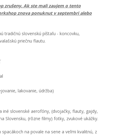
 zrušeny. Ak ste mali zaujem o tento
orkshop znova ponuknut v septembri alebo
 tradičnú slovenskú píštaľu - koncovku,
valašskú priečnu flautu.
ť
al
jovanie, lakovanie, údržba)
 iné slovenské aerofóny, (dvojačky, flauty, gajdy,
na Slovensku, (rôzne filmy) fotky, zvukové ukážky.
h spacákoch na povale na sene a veľmi kvalitnú, z