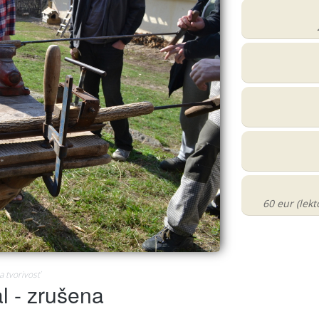
60 eur (lekt
 tvorivosť
l - zrušena