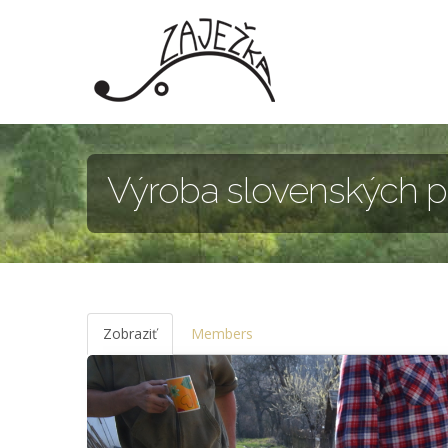
Skočiť na hlavný obsah
Výroba slovenských pí
Zobraziť
(aktívna
Members
karta)