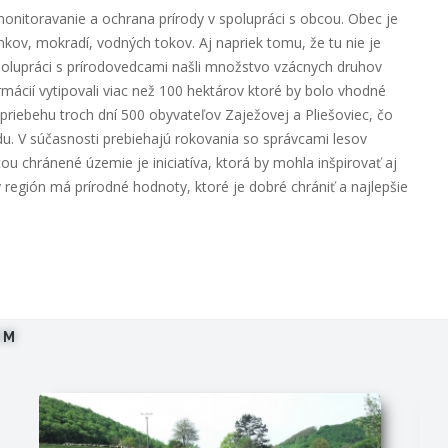
 monitoravanie a ochrana prírody v spolupráci s obcou. Obec je
nkov, mokradí, vodných tokov. Aj napriek tomu, že tu nie je
spolupráci s prírodovedcami našli množstvo vzácnych druhov
rmácií vytipovali viac než 100 hektárov ktoré by bolo vhodné
 priebehu troch dní 500 obyvateľov Zaježovej a Pliešoviec, čo
odu. V súčasnosti prebiehajú rokovania so správcami lesov
 chránené územie je iniciatíva, ktorá by mohla inšpirovať aj
 región má prírodné hodnoty, ktoré je dobré chrániť a najlepšie
OM