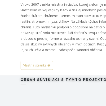
V roku 2007 vznikla miestna iniciatíva, ktorej cieľom je
vlastníkom veľkej väčšiny lesov a tiež aj mnohých pasie
žiadne štátom chránené územie, miestni aktivisti tu v 
rastlín, stromov, hmyzu, vtákov. Na základe týchto info
chrániť. Túto myšlienku podporilo podpisom na petícii v
dokazuje silnú vôľu miestnych ľudí chrániť si svoju prír
a obcou o presnej forme a rozsahu ochrany území. Obcou
ďalšie skupiny aktívnych občanov v iných obciach. Každý
je, si ich určia a ochranu zabezpečia samotní občania.
Vlastná stránka
OBSAH SÚVISIACI S TÝMTO PROJEKT