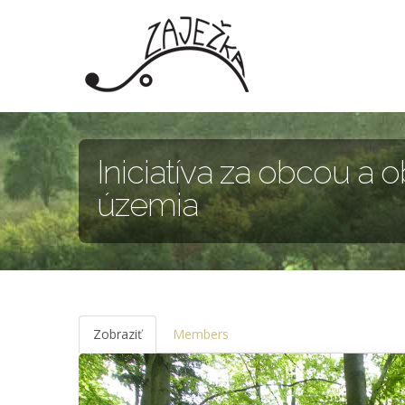
Skočiť na hlavný obsah
Iniciatíva za obcou a
územia
Zobraziť
(aktívna
Members
karta)