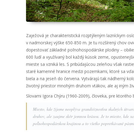
Zaježová je charakteristická rozptýleným lazníckym osíd
v nadmorskej výške 650-850 m. Je tu rozšírený chov ovi
dopestovať základné poľnohospodárske plodiny – obilie, z
600 ľudí a využívaný bol každý kúsok zeme, opustenejšie
mieste sa vzniká les. S pribúdajúcou zeleňou však rasti
staré kamenné hranice medzi pozemkami, ktoré sa vďak
biela a na jeseň do červena. Vytvárajú tak nádherný kol
životný priestor mnohým druhom vtákov, ale aj iným ži
Slovami Igora Chýru (1960-2009), človeka, pre ktorého 
Miesto, kde žijeme neoplýva grandióznosťou skalných útvar
druhov, ale zaujme skôr jemnou krásou. Je to miesto, kde sa
poľnohospodárskou krajinou a to všetko popretkávané pásmi