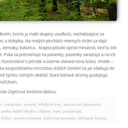
lením, tvoria ju malé skupiny usadlostí, nachádzajúce sa
ec a dobytka. Na malých plochách miernych strání sa dajú
emiaky, kukurica... Krajina pôsobí oproti minulosti, keď tu žilo
. Polia sa premieňajú na pasienky, pasienky zarastajú a na ich
e rôznorodosť v prírode a územie získava novú krásu. Hroble –
a nespočetnému množstvu vtáčích čerešní na jar sfarbujú do
orit týchto ročných období. Staré bútľavé stromy poskytujú
vočíchom.
bola Zaježová životnou láskou:
ov, vodopádov, scenérií, hlbokých lesov, množstvom chránených
 snúbia ľudské obydlia s lúkami, lesmi, pasienkami,
 kríkov, starými stromami, brehovými porastmi, obklopené horami.