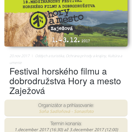
20.nov 2017
Oddych a turistika
,
Ochrana prírody a krajiny
,
Kultúra a
umenie
Festival horského filmu a
dobrodružstva Hory a mesto
Zaježová
Organizátor a prihlasovanie:
Soňa Sadloňová - Sonasfoto
Termín konania:
1.december 2017 (16:30)
až
3.december 2017 (12:00)