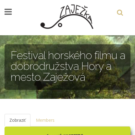
Skočiť na hlavný obsah
Festival horského filmu a
dobrodružstva Hory a
mesto Zaježová
Zobraziť
(aktívna
Members
karta)