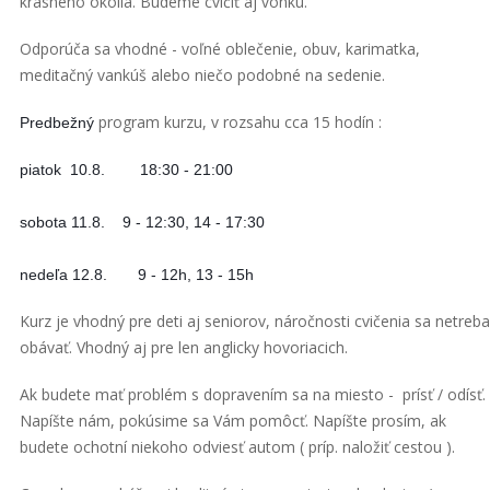
krásneho okolia. Budeme cvičiť aj vonku.
Odporúča sa vhodné - voľné oblečenie, obuv, karimatka,
meditačný vankúš alebo niečo podobné na sedenie.
program kurzu, v rozsahu cca 15 hodín :
Predbežný
piatok 10.8. 18:30 - 21:00
sobota 11.8. 9 - 12:30, 14 - 17:30
nedeľa 12.8. 9 - 12h, 13 - 15h
Kurz je vhodný pre deti aj seniorov, náročnosti cvičenia sa netreba
obávať. Vhodný aj pre len anglicky hovoriacich.
Ak budete mať problém s dopravením sa na miesto - prísť / odísť.
Napíšte nám, pokúsime sa Vám pomôcť. Napíšte prosím, ak
budete ochotní niekoho odviesť autom ( príp. naložiť cestou ).