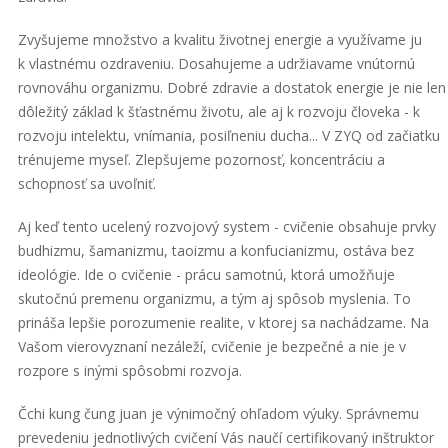
Zvyšujeme množstvo a kvalitu životnej energie a využívame ju
k vlastnému ozdraveniu. Dosahujeme a udržiavame vnútornú
rovnováhu organizmu. Dobré zdravie a dostatok energie je nie len
dôležitý základ k šťastnému životu, ale aj k rozvoju človeka - k
rozvoju intelektu, vnímania, posiľneniu ducha... V ZYQ od začiatku
trénujeme myseľ. Zlepšujeme pozornosť, koncentráciu a
schopnosť sa uvoľniť.
Aj keď tento ucelený rozvojový system - cvičenie obsahuje prvky
budhizmu, šamanizmu, taoizmu a konfucianizmu, ostáva bez
ideológie. Ide o cvičenie - prácu samotnú, ktorá umožňuje
skutočnú premenu organizmu, a tým aj spôsob myslenia. To
prináša lepšie porozumenie realite, v ktorej sa nachádzame. Na
Vašom vierovyznaní nezáleží, cvičenie je bezpečné a nie je v
rozpore s inými spôsobmi rozvoja.
Čchi kung čung juan je výnimočný ohľadom výuky. Správnemu
prevedeniu jednotlivých cvičení Vás naučí certifikovaný inštruktor