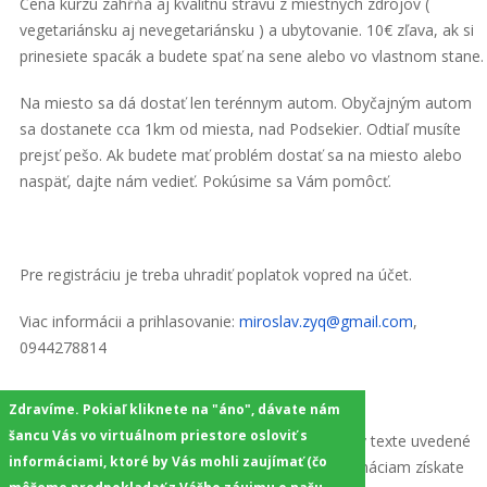
Cena kurzu zahŕňa aj kvalitnú stravu z miestnych zdrojov (
vegetariánsku aj nevegetariánsku ) a ubytovanie. 10€ zľava, ak si
prinesiete spacák a budete spať na sene alebo vo vlastnom stane.
Na miesto sa dá dostať len terénnym autom. Obyčajným autom
sa dostanete cca 1km od miesta, nad Podsekier. Odtiaľ musíte
prejsť pešo. Ak budete mať problém dostať sa na miesto alebo
naspäť, dajte nám vedieť. Pokúsime sa Vám pomôcť.
Pre registráciu je treba uhradiť poplatok vopred na účet.
Viac informácii a prihlasovanie:
miroslav.zyq@gmail.com
,
0944278814
Zdravíme. Pokiaľ kliknete na "áno", dávate nám
šancu Vás vo virtuálnom priestore osloviť s
POZNÁMKA SPRÁVCOV STRÁNKY: Pokiaľ nie je v texte uvedené
informáciami, ktoré by Vás mohli zaujímať (čo
niečo iné, kontakt k prihlasovaniu a ďalším informáciam získate