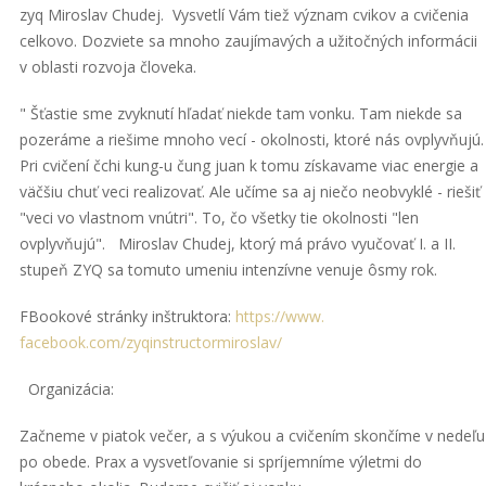
zyq Miroslav Chudej. Vysvetlí Vám tiež význam cvikov a cvičenia
celkovo. Dozviete sa mnoho zaujímavých a užitočných informácii
v oblasti rozvoja človeka.
" Šťastie sme zvyknutí hľadať niekde tam vonku. Tam niekde sa
pozeráme a riešime mnoho vecí - okolnosti, ktoré nás ovplyvňujú.
Pri cvičení čchi kung-u čung juan k tomu získavame viac energie a
väčšiu chuť veci realizovať. Ale učíme sa aj niečo neobvyklé - riešiť
"veci vo vlastnom vnútri". To, čo všetky tie okolnosti "len
ovplyvňujú". Miroslav Chudej, ktorý má právo vyučovať I. a II.
stupeň ZYQ sa tomuto umeniu intenzívne venuje ôsmy rok.
FBookové stránky inštruktora:
https://www.
facebook.com/zyqinstructormiro
slav/
Organizácia:
Začneme v piatok večer, a s výukou a cvičením skončíme v nedeľu
po obede. Prax a vysvetľovanie si spríjemníme výletmi do