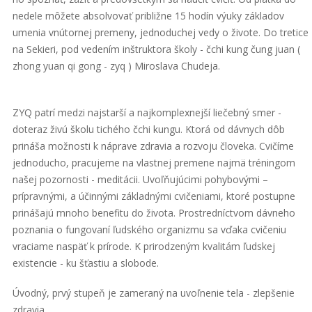
nedele môžete absolvovať približne 15 hodín výuky základov
umenia vnútornej premeny, jednoduchej vedy o živote. Do tretice
na Sekieri, pod vedením inštruktora školy - čchi kung čung juan (
zhong yuan qi gong - zyq ) Miroslava Chudeja.
ZYQ patrí medzi najstarší a najkomplexnejší liečebný smer -
doteraz živú školu tichého čchi kungu. Ktorá od dávnych dôb
prináša možnosti k náprave zdravia a rozvoju človeka. Cvičíme
jednoducho, pracujeme na vlastnej premene najmä tréningom
našej pozornosti - meditácii. Uvoľňujúcimi pohybovými –
prípravnými, a účinnými základnými cvičeniami, ktoré postupne
prinášajú mnoho benefitu do života. Prostredníctvom dávneho
poznania o fungovaní ľudského organizmu sa vďaka cvičeniu
vraciame naspäť k prírode. K prirodzeným kvalitám ľudskej
existencie - ku šťastiu a slobode.
Úvodný, prvý stupeň je zameraný na uvoľnenie tela - zlepšenie
zdravia.