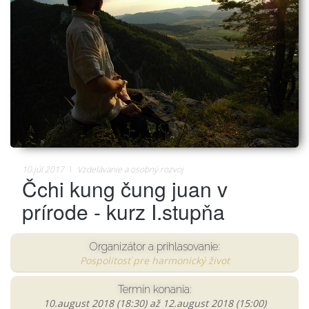
10.júl 2017
Vzdelávanie a osobný rozvoj
Čchi kung čung juan v
prírode - kurz I.stupňa
Organizátor a prihlasovanie:
Pospolitosť pre harmonický život
Termín konania:
10.august 2018 (18:30)
až
12.august 2018 (15:00)