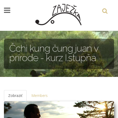
Skočiť na hlavný obsah
Čchi kung čung juan v
prírode - kurz I.stupňa
Zobraziť
(aktívna
Members
karta)