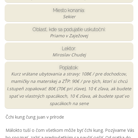
Miesto konania:
Sekier
Oblasť, kde sa podujatie uskutoční:
Priamo v Zaježovej
Lektor:
Miroslav Chudej
Poplatok:
Kurz vrátane ubytovania a stravy: 108€ / pre dochodcov,
mamičky na materskej a ZŤP: 90€ / pre tých, ktorí si chcú
I.stupeň zopakovať: 80€ (70€ pri zlave), 10 € zľava, ak budete
spať vo vlastných spacákoch, 10 € zľava, ak budete spať vo
spacákoch na sene
Čchi kung čung juan v prírode
Málokto tuší o čom všetkom môže byť čchi kung. Pozývame Vás
ho spoznať, zažiť a predovšetkým sa naučiť cvičiť. Od piatka do