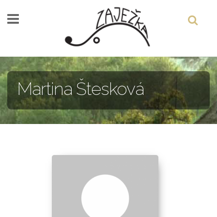
Skočiť na hlavný obsah
Martina Štesková