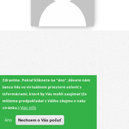
Zdravíme. Pokiaľ kliknete na "áno", dávate nám
šancu Vás vo virtuálnom priestore osloviť s
informáciami, ktoré by Vás mohli zaujímať (čo
môžeme predpokladať z Vášho záujmu o našu
Viac info
stránku.)
Áno
Nechcem o Vás počuť