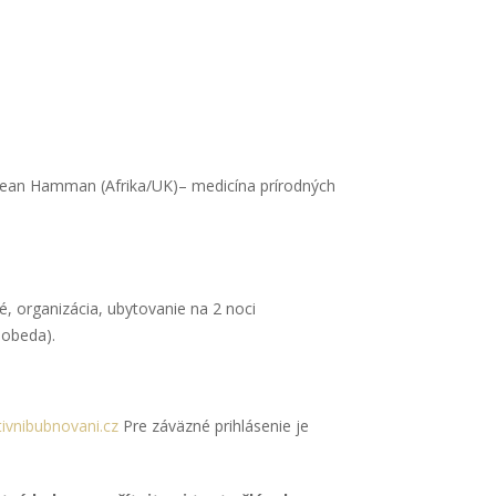
 Sean Hamman (Afrika/UK)– medicína prírodných
né, organizácia, ubytovanie na 2 noci
 obeda).
tivnibubnovani.cz
Pre záväzné prihlásenie je