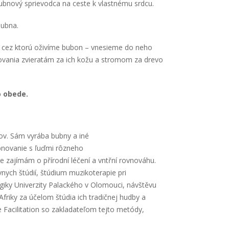
bnový sprievodca na ceste k vlastnému srdcu.
bubna.
 cez ktorú oživíme bubon – vnesieme do neho
ania zvieratám za ich kožu a stromom za drevo
o obede.
ov. Sám vyrába bubny a iné
bubnovanie s ľuďmi rôzneho
e zajímám o přírodní léčení a vntřní rovnováhu.
nych štúdií, štúdium muzikoterapie pri
giky Univerzity Palackého v Olomouci, návštěvu
riky za účelom štúdia ich tradičnej hudby a
 Facilitation so zakladateľom tejto metódy,