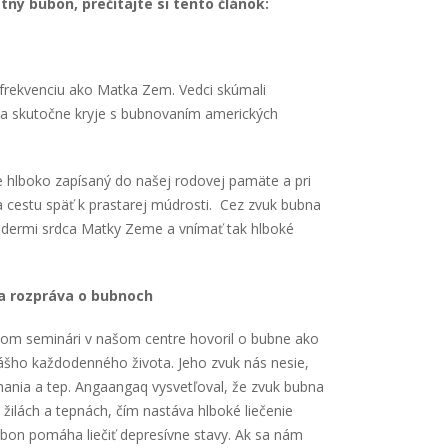
tný bubon, prečítajte si tento článok:
ú frekvenciu ako Matka Zem. Vedci skúmali
 sa skutočne kryje s bubnovaním amerických
e hlboko zapísaný do našej rodovej pamäte a pri
a cestu späť k prastarej múdrosti. Cez zvuk bubna
 údermi srdca Matky Zeme a vnímať tak hlboké
a rozpráva o bubnoch
nom seminári v našom centre hovoril o bubne ako
nášho každodenného života. Jeho zvuk nás nesie,
ýchania a tep. Angaangaq vysvetľoval, že zvuk bubna
v žilách a tepnách, čím nastáva hlboké liečenie
 bubon pomáha liečiť depresívne stavy. Ak sa nám