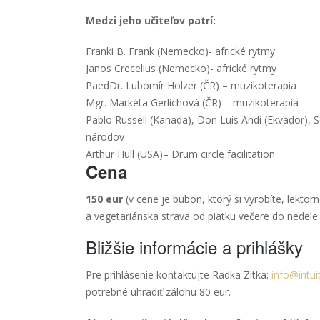
Medzi jeho učiteľov patrí:
Franki B. Frank (Nemecko)- africké rytmy
Janos Crecelius (Nemecko)- africké rytmy
PaedDr. Lubomír Holzer (ČR) – muzikoterapia
Mgr. Markéta Gerlichová (ČR) – muzikoterapia
Pablo Russell (Kanada), Don Luis Andi (Ekvádor),
národov
Arthur Hull (USA)– Drum circle facilitation
Cena
150 eur
(v cene je bubon, ktorý si vyrobíte, lektor
a vegetariánska strava od piatku večere do nedele
Bližšie informácie a prihlášky
Pre prihlásenie kontaktujte Radka Zítka:
info@intui
potrebné uhradiť zálohu 80 eur.