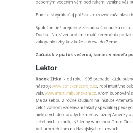
odborným vedením vám pod rukami vznikne váš bu
Budete si vyrábať aj paličku – rozoznievača hlasu 
Spoločne tiež prejdeme základnú šamanskú cestu,
Ducha. Na záver urobíme malú ceremóniu poďakov
zakopaním zbytkov kože a dreva do Zeme.
Začiatok v piatok večerou, koniec v nedeľu p
Lektor
Radek Zítka -
od roku 1995 prepadol kúzlu bubn
nástroje
www.etnickenastroje.cz
, robí intuitívne 
veku
www.intuitivnibubnovani.cz
. Krom bubnování s
Má za sebou 2-ročné štúdium na Inšitúte Alternatív
celoživotnom vzdelávaní fakulty špeciálnej pedago
niektorých domorodých kmeňov Južnej Ameriky a Af
liečebných techník, týždenný workshop Drum Circle
Arthurom Hullom na Havajských ostrovoch.