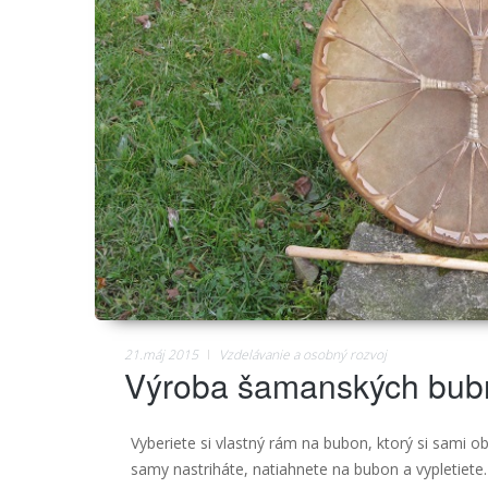
21.máj 2015
Vzdelávanie a osobný rozvoj
Výroba šamanských bub
Vyberiete si vlastný rám na bubon, ktorý si sami ob
samy nastriháte, natiahnete na bubon a vypletiete