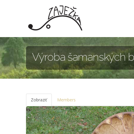
Skočiť na hlavný obsah
Výroba šamanských 
Zobraziť
(aktívna
Members
karta)