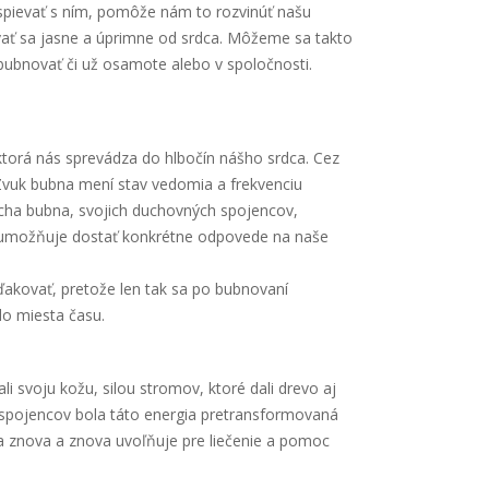
spievať s ním, pomôže nám to rozvinúť našu
ať sa jasne a úprimne od srdca. Môžeme sa takto
e bubnovať či už osamote alebo v spoločnosti.
 ktorá nás sprevádza do hlbočín nášho srdca. Cez
vuk bubna mení stav vedomia a frekvenciu
cha bubna, svojich duchovných spojencov,
 umožňuje dostať konkrétne odpovede na naše
ďakovať, pretože len tak sa po bubnovaní
do miesta času.
li svoju kožu, silou stromov, ktoré dali drevo aj
ou spojencov bola táto energia pretransformovaná
sa znova a znova uvoľňuje pre liečenie a pomoc