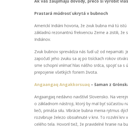
Ak vás zaujímajú dôvody, prečo si vyrobiť vlas
Prastará múdrosť ukrytá v bubnoch
Americkí Indiáni hovoria, že zvuk bubna má tú ist
základnú rezonantnú frekvenciu Zeme a zistili, že
Indiánov.
Zvuk bubnov sprevádza nás ľudí už od nepamäti. J
započutí jeho zvuku sa aj po tisíckach rokov otvár
sme schopní vnímať hlas nášho srdca, spojiť sa s
prepojenie všetkých foriem života.
Angaangaq Angakkorsuaq
– šaman z Grónsk
Angaangaq nedávno navštívil Slovensko. Na verej
o základnom nástroji, ktorý by mal byť súčasťou 
lieči, prináša silu. Vibrácie bubna menia rytmus d
rozvibruje železo obsiahnuté v krvi. To rozvlní krv 
celého tela. Hovoril tiež, že pravidelné hranie na