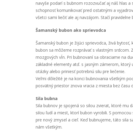
navyše podarí s bubnom rozozvučať aj náš hlas a 
schopnosť komunikovať pred ostatnými a vyjadrov
všetci sami liečiť ale aj navzájom. Stačí pravideln
Šamanský bubon ako sprievodca
Šamanský bubon je žijúci sprievodca, živá bytosť,
bubon sa môžeme rozprávať s vlastným srdcom. Z
mozgových vĺn. Pri bubnovaní sa obraciame na du
základné elementy atď. s jasným zámerom, ktorý
otázky alebo priniesť potrebnú silu pre liečenie.
Veľmi dôležité je na konci bubnovania všetkým po
posvätný priestor znova vracia z miesta bez času 
Sila bubna
Sila bubnov je spojená so silou zvierat, ktoré mu da
silou ľudí a miest, ktorí bubon vyrobili. S pomoc
pre nový zmysel a cieľ. Keď bubnujeme, táto sila 
nám všetkým.