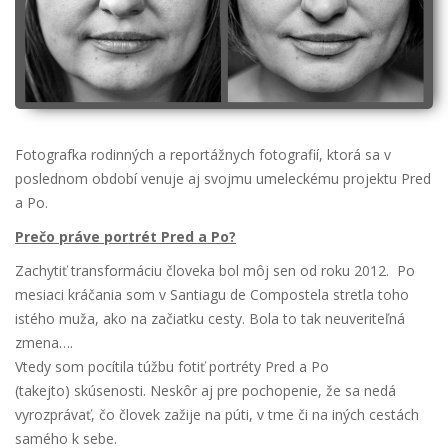
Fotografka rodinných a reportážnych fotografií, ktorá sa v
poslednom období venuje aj svojmu umeleckému projektu Pred
a Po.
Prečo práve portrét Pred a Po?
Zachytiť transformáciu človeka bol môj sen od roku 2012. Po
mesiaci kráčania som v Santiagu de Compostela stretla toho
istého muža, ako na začiatku cesty. Bola to tak neuveriteľná
zmena….
Vtedy som pocítila túžbu fotiť portréty Pred a Po
(takejto) skúsenosti. Neskôr aj pre pochopenie, že sa nedá
vyrozprávať, čo človek zažije na púti, v tme či na iných cestách
samého k sebe.