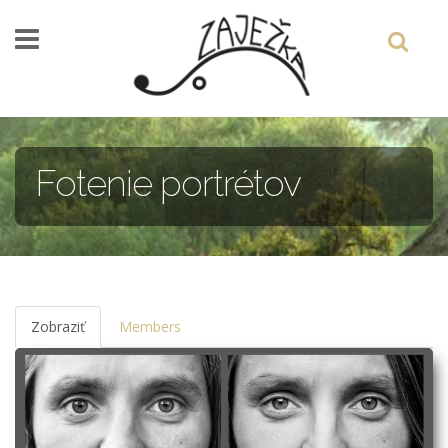
Skočiť na hlavný obsah
Fotenie portrétov
Zobraziť
(aktívna
Members
karta)