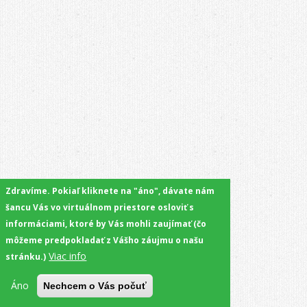
Zdravíme. Pokiaľ kliknete na "áno", dávate nám
šancu Vás vo virtuálnom priestore osloviť s
informáciami, ktoré by Vás mohli zaujímať (čo
môžeme predpokladať z Vášho záujmu o našu
Viac info
stránku.)
Áno
Nechcem o Vás počuť