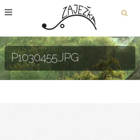
Skočiť na hlavný obsah
P1030455.JPG