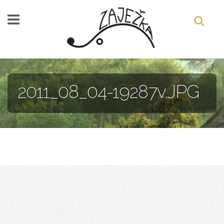
Skočiť na hlavný obsah
2011_08_04-19287v.JPG