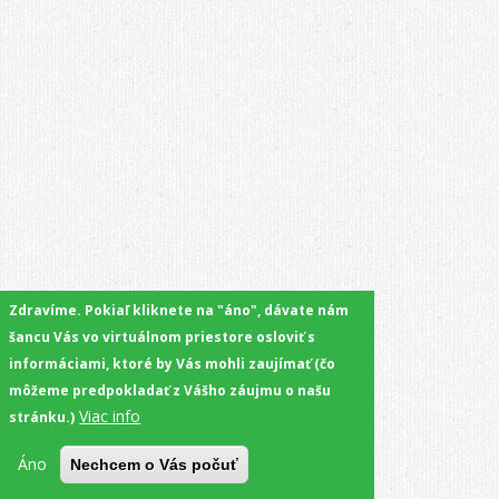
Zdravíme. Pokiaľ kliknete na "áno", dávate nám
šancu Vás vo virtuálnom priestore osloviť s
informáciami, ktoré by Vás mohli zaujímať (čo
môžeme predpokladať z Vášho záujmu o našu
Viac info
stránku.)
Áno
Nechcem o Vás počuť