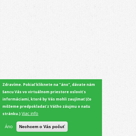
Zdravíme. Pokiaľ kliknete na "áno", dávate nám
šancu Vás vo virtuálnom priestore osloviť s
informáciami, ktoré by Vás mohli zaujímať (čo
môžeme predpokladať z Vášho záujmu o našu
Viac info
stránku.)
Áno
Nechcem o Vás počuť