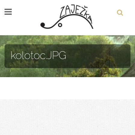
Skočiť na hlavný obsah
kolotoc.JPG