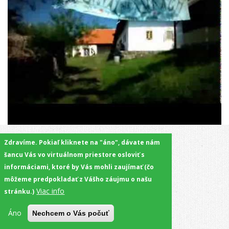
Zdravíme. Pokiaľ kliknete na "áno", dávate nám
šancu Vás vo virtuálnom priestore osloviť s
informáciami, ktoré by Vás mohli zaujímať (čo
môžeme predpokladať z Vášho záujmu o našu
Viac info
stránku.)
Áno
Nechcem o Vás počuť