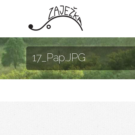
Skočiť na hlavný obsah
17_Pap.JPG