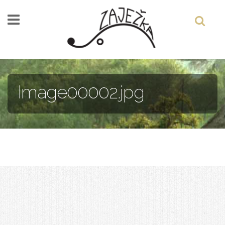
Skočiť na hlavný obsah
Image00002.jpg