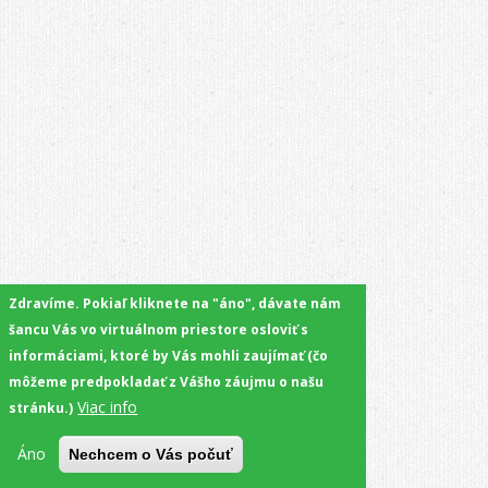
Zdravíme. Pokiaľ kliknete na "áno", dávate nám
šancu Vás vo virtuálnom priestore osloviť s
informáciami, ktoré by Vás mohli zaujímať (čo
môžeme predpokladať z Vášho záujmu o našu
Viac info
stránku.)
Áno
Nechcem o Vás počuť