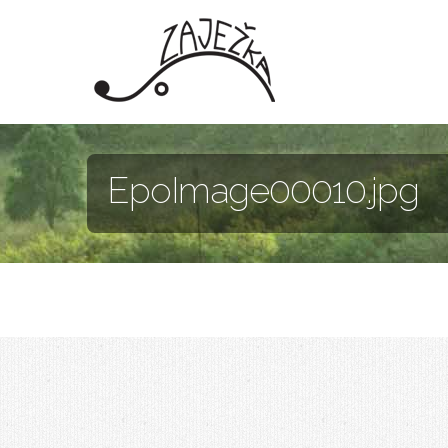
Skočiť na hlavný obsah
EpoImage00010.jpg