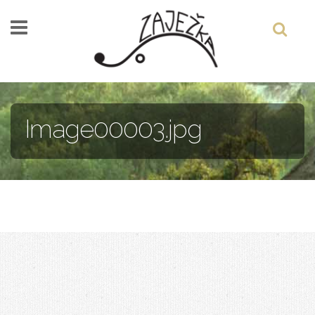
Skočiť na hlavný obsah
Image00003.jpg