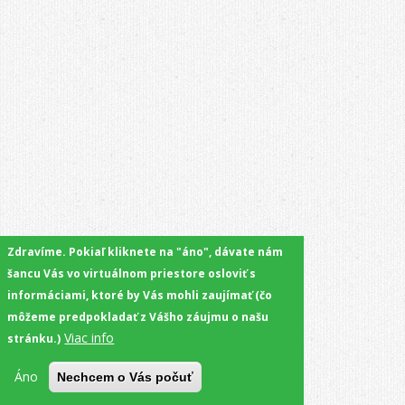
Zdravíme. Pokiaľ kliknete na "áno", dávate nám
šancu Vás vo virtuálnom priestore osloviť s
informáciami, ktoré by Vás mohli zaujímať (čo
môžeme predpokladať z Vášho záujmu o našu
Viac info
stránku.)
Áno
Nechcem o Vás počuť