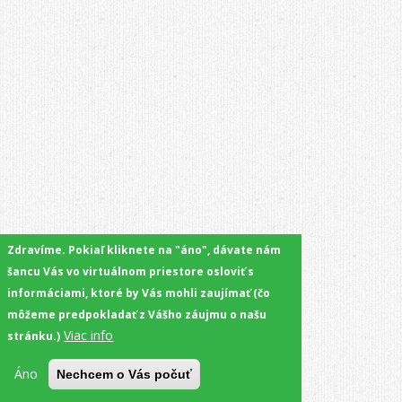
Zdravíme. Pokiaľ kliknete na "áno", dávate nám
šancu Vás vo virtuálnom priestore osloviť s
informáciami, ktoré by Vás mohli zaujímať (čo
môžeme predpokladať z Vášho záujmu o našu
Viac info
stránku.)
Áno
Nechcem o Vás počuť