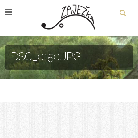
Skočiť na hlavný obsah
DSC_0150.JPG