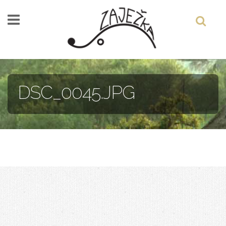
Skočiť na hlavný obsah
DSC_0045.JPG