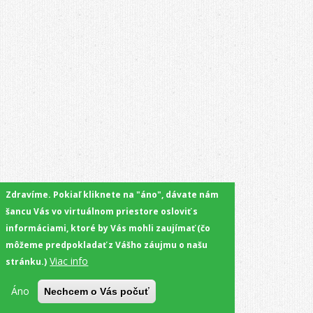
Zdravíme. Pokiaľ kliknete na "áno", dávate nám
šancu Vás vo virtuálnom priestore osloviť s
informáciami, ktoré by Vás mohli zaujímať (čo
môžeme predpokladať z Vášho záujmu o našu
Viac info
stránku.)
Áno
Nechcem o Vás počuť