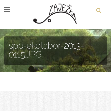
Skočiť na hlavný obsah
spp-ekotabor-2013-
0115.JPG