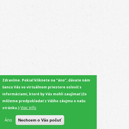
Zdravíme. Pokiaľ kliknete na "áno", dávate nám
šancu Vás vo virtuálnom priestore osloviť s
informáciami, ktoré by Vás mohli zaujímať (čo
môžeme predpokladať z Vášho záujmu o našu
Viac info
stránku.)
Áno
Nechcem o Vás počuť