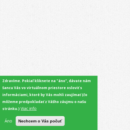
Zdravíme. Pokiaľ kliknete na "áno", dávate nám
šancu Vás vo virtuálnom priestore osloviť s
informáciami, ktoré by Vás mohli zaujímať (čo
môžeme predpokladať z Vášho záujmu o našu
Viac info
stránku.)
Áno
Nechcem o Vás počuť