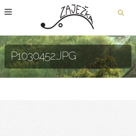
Skočiť na hlavný obsah
P1030452.JPG