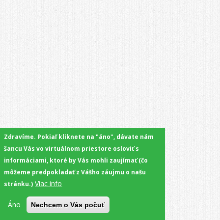
Zdravíme. Pokiaľ kliknete na "áno", dávate nám
šancu Vás vo virtuálnom priestore osloviť s
informáciami, ktoré by Vás mohli zaujímať (čo
môžeme predpokladať z Vášho záujmu o našu
Viac info
stránku.)
Áno
Nechcem o Vás počuť