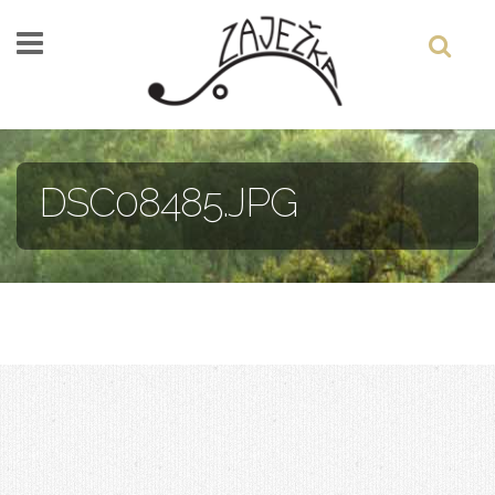
Skočiť na hlavný obsah
DSC08485.JPG