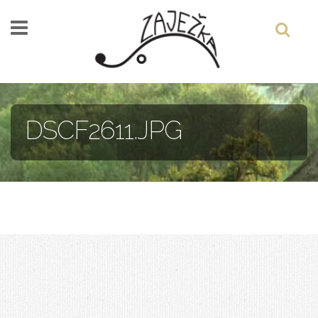
Skočiť na hlavný obsah
DSCF2611.JPG