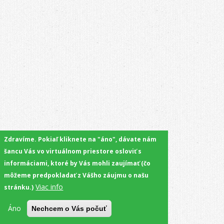
Zdravíme. Pokiaľ kliknete na "áno", dávate nám
šancu Vás vo virtuálnom priestore osloviť s
informáciami, ktoré by Vás mohli zaujímať (čo
môžeme predpokladať z Vášho záujmu o našu
Viac info
stránku.)
Áno
Nechcem o Vás počuť