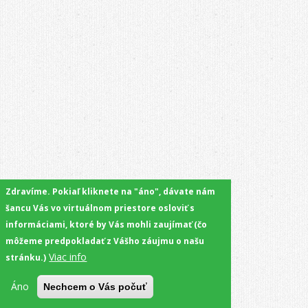
Zdravíme. Pokiaľ kliknete na "áno", dávate nám
šancu Vás vo virtuálnom priestore osloviť s
informáciami, ktoré by Vás mohli zaujímať (čo
môžeme predpokladať z Vášho záujmu o našu
Viac info
stránku.)
Áno
Nechcem o Vás počuť