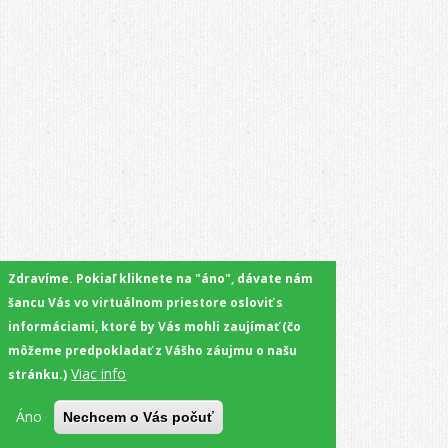
Zdravíme. Pokiaľ kliknete na "áno", dávate nám
šancu Vás vo virtuálnom priestore osloviť s
informáciami, ktoré by Vás mohli zaujímať (čo
môžeme predpokladať z Vášho záujmu o našu
Viac info
stránku.)
Áno
Nechcem o Vás počuť