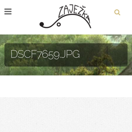
Skočiť na hlavný obsah
DSCF7659.JPG