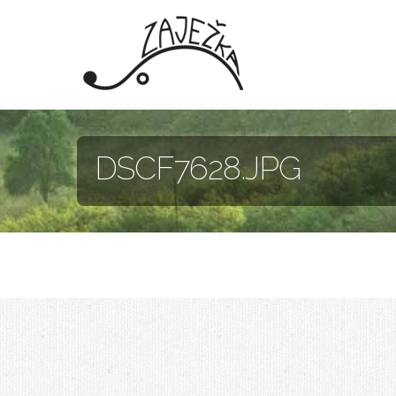
Skočiť na hlavný obsah
DSCF7628.JPG