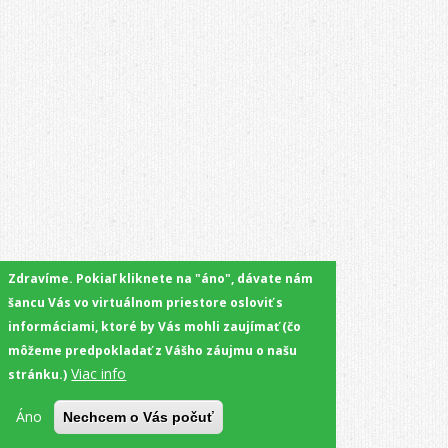
Zdravíme. Pokiaľ kliknete na "áno", dávate nám
šancu Vás vo virtuálnom priestore osloviť s
informáciami, ktoré by Vás mohli zaujímať (čo
môžeme predpokladať z Vášho záujmu o našu
Viac info
stránku.)
Áno
Nechcem o Vás počuť