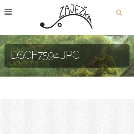
Skočiť na hlavný obsah
DSCF7594.JPG