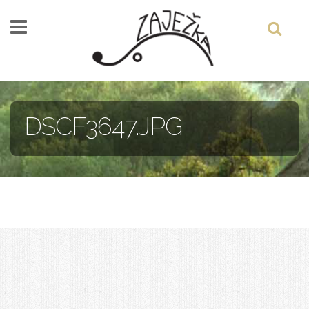
Skočiť na hlavný obsah
DSCF3647.JPG