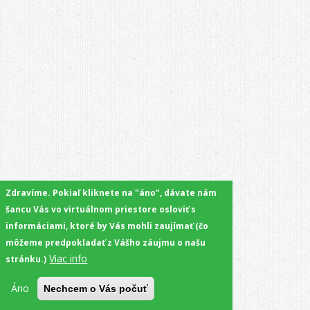
Zdravíme. Pokiaľ kliknete na "áno", dávate nám
šancu Vás vo virtuálnom priestore osloviť s
informáciami, ktoré by Vás mohli zaujímať (čo
môžeme predpokladať z Vášho záujmu o našu
Viac info
stránku.)
Áno
Nechcem o Vás počuť