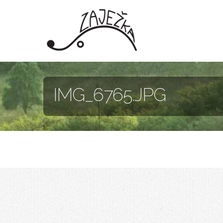
Skočiť na hlavný obsah
IMG_6765.JPG