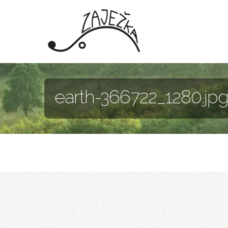
Skočiť na hlavný obsah
earth-366722_1280.jp