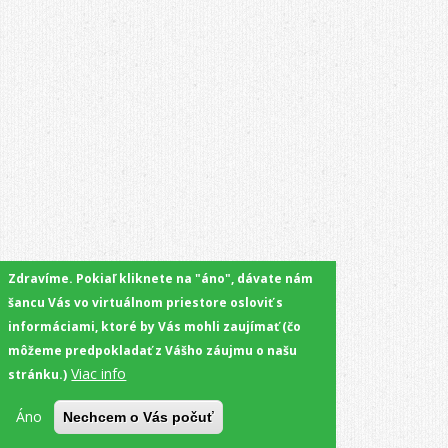
Zdravíme. Pokiaľ kliknete na "áno", dávate nám
šancu Vás vo virtuálnom priestore osloviť s
informáciami, ktoré by Vás mohli zaujímať (čo
môžeme predpokladať z Vášho záujmu o našu
Viac info
stránku.)
Áno
Nechcem o Vás počuť