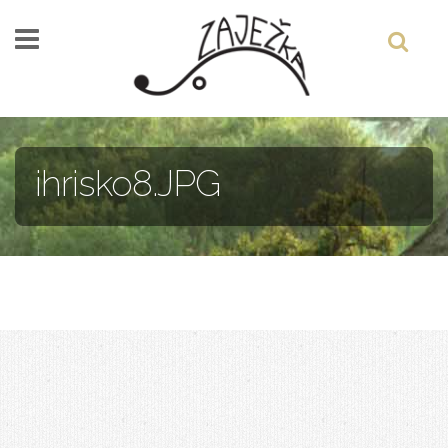
Skočiť na hlavný obsah
ihrisko8.JPG