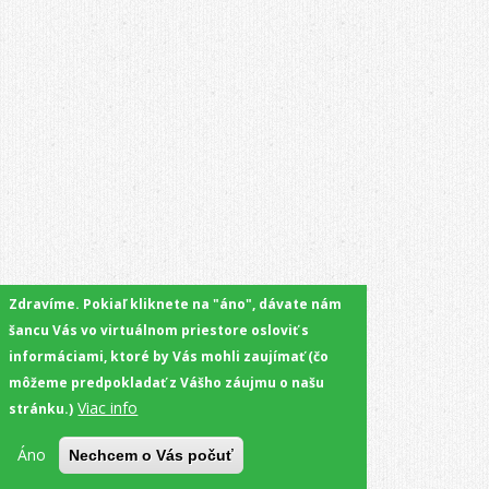
Zdravíme. Pokiaľ kliknete na "áno", dávate nám
šancu Vás vo virtuálnom priestore osloviť s
informáciami, ktoré by Vás mohli zaujímať (čo
môžeme predpokladať z Vášho záujmu o našu
Viac info
stránku.)
Áno
Nechcem o Vás počuť