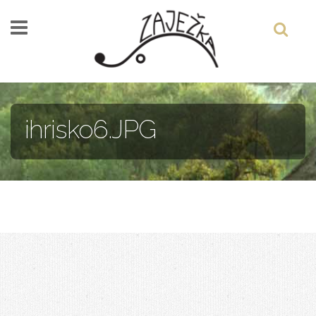
Skočiť na hlavný obsah
ihrisko6.JPG