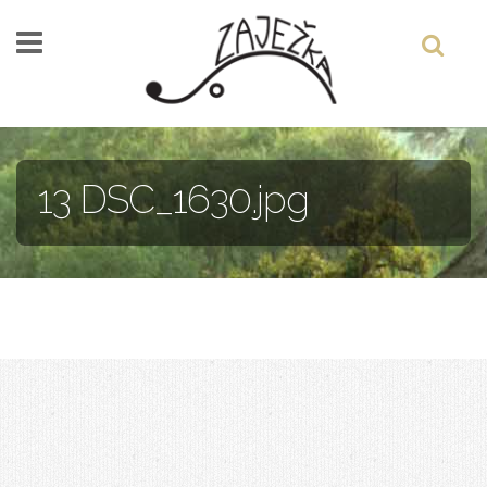
Skočiť na hlavný obsah
13 DSC_1630.jpg