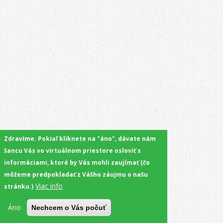
Zdravíme. Pokiaľ kliknete na "áno", dávate nám
šancu Vás vo virtuálnom priestore osloviť s
informáciami, ktoré by Vás mohli zaujímať (čo
môžeme predpokladať z Vášho záujmu o našu
Viac info
stránku.)
Áno
Nechcem o Vás počuť