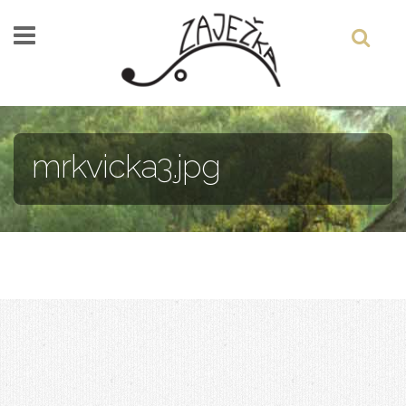
Skočiť na hlavný obsah
mrkvicka3.jpg