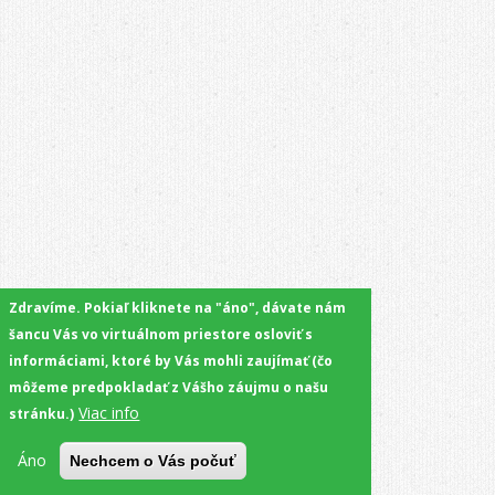
Zdravíme. Pokiaľ kliknete na "áno", dávate nám
šancu Vás vo virtuálnom priestore osloviť s
informáciami, ktoré by Vás mohli zaujímať (čo
môžeme predpokladať z Vášho záujmu o našu
Viac info
stránku.)
Áno
Nechcem o Vás počuť