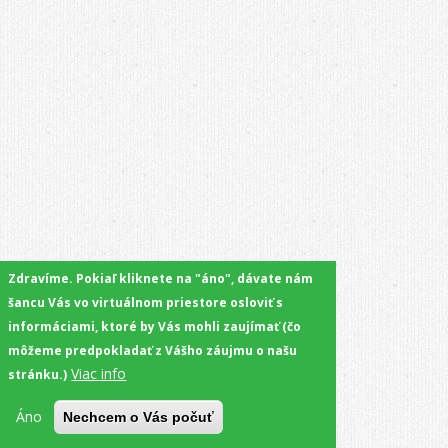
Zdravíme. Pokiaľ kliknete na "áno", dávate nám
šancu Vás vo virtuálnom priestore osloviť s
informáciami, ktoré by Vás mohli zaujímať (čo
môžeme predpokladať z Vášho záujmu o našu
Viac info
stránku.)
Áno
Nechcem o Vás počuť