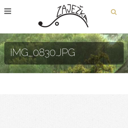
Skočiť na hlavný obsah
IMG_0830.JPG