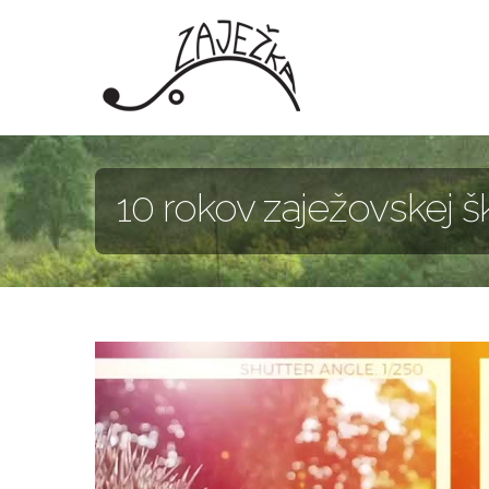
Skočiť na hlavný obsah
10 rokov zaježovskej š